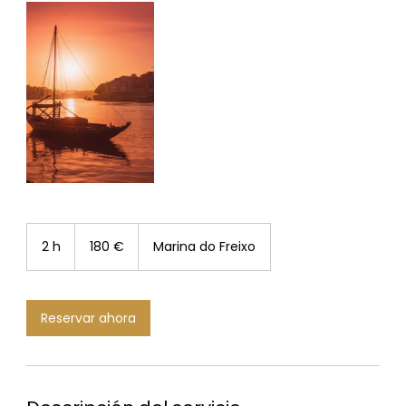
180
euros
2 h
2
180 €
Marina do Freixo
h
Reservar ahora