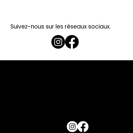
Suivez-nous sur les réseaux sociaux.
Doroland Rent B
RNAAT 170/2018
Cais de Gaia, Po
rui.ferreira@dor
+351 918 471 585